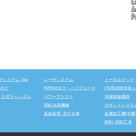
ザシステム Top
レーザシステム
トータルマック
ログ
PIPEACE X・パイプエース
(汎用自動溶接シ
be 公式チャンネル
パワーアシスト
溶接関連機器
回転治具機械
ロボットシステ
直線装置･走行台車
金属加工機(切断
研削･切削工具