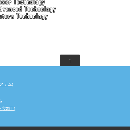
↑
ステム)
ム
･穴加工)