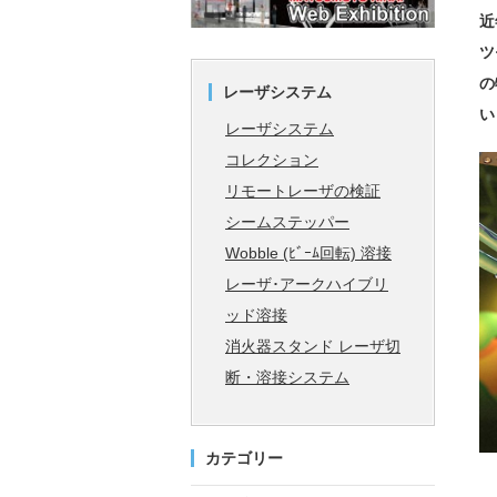
近
ツ
の
レーザシステム
い
レーザシステム
コレクション
リモートレーザの検証
シームステッパー
Wobble (ﾋﾞｰﾑ回転) 溶接
レーザ･アークハイブリ
ッド溶接
消火器スタンド レーザ切
断・溶接システム
カテゴリー